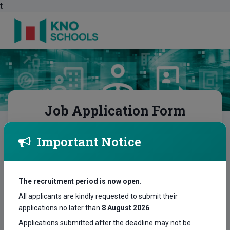
t
Job Application Form
KNO Schools — Hiring for Academic Year 2026/2027
Important Notice
1
2
3
4
The recruitment period is now open.
All applicants are kindly requested to submit their
Category & Position
applications no later than
8 August 2026
.
Applications submitted after the deadline may not be
Select your application category, preferred position, and school